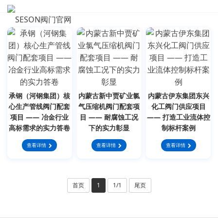
CASE
承钢（河钢集团）核
内蒙古新中贾矿业氯
内蒙古伊东集团东兴
心生产管线阀门配套
气压缩机阀门配套项
化工阀门供应项目
项目 —— 冶金行业
目 —— 耐腐蚀工况
—— 打造工业流体控
高标需求的实力答卷
下的实力彰显
制标杆案例
查看详情
查看详情
查看详情
首页
1
1/1
尾页